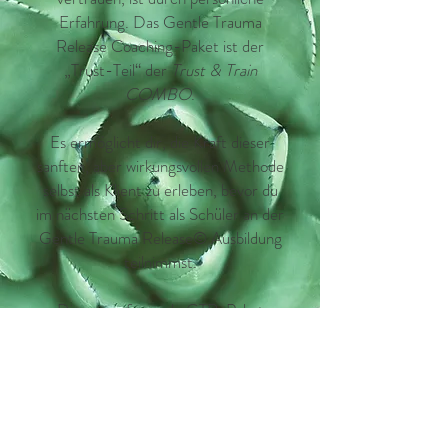
Erfahrung. Das Gentle Trauma
Release Coaching-Paket ist der
„Trust-Teil“ der
Trust & Train
COMBO
.
Es ermöglicht dir, die Kraft dieser
sanften, aber wirkungsvollen Methode
selbst als Klient zu erleben, bevor du
im nächsten Schritt als Schüler an der
Gentle Trauma Release© Ausbildung
teilnimmst.
Dieses umfassende GTR-Paket
beinhaltet persönliche Einzelsitzungen
sowie zusätzliche Heilmaterialien wie
Handouts, Audios und die Möglichkeit,
auch zwischen den Sitzungen Kontakt
zu mir aufzunehmen.