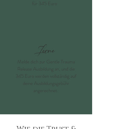
für 345 Euro
Lerne
Melde dich zur Gentle Trauma
Release Ausbildung an, und die
345 Euro werden vollständig auf
deine Ausbildungsgebühr
angerechnet.