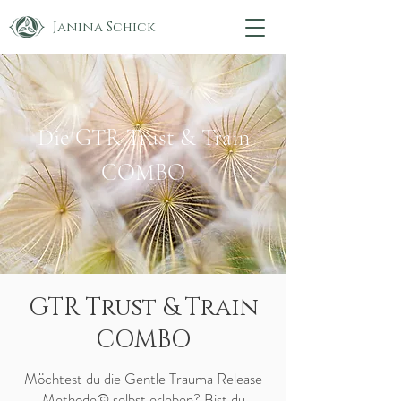
Janina Schick
Die GTR Trust & Train
COMBO
GTR Trust & Train
COMBO
Möchtest du die Gentle Trauma Release
Methode© selbst erleben? Bist du